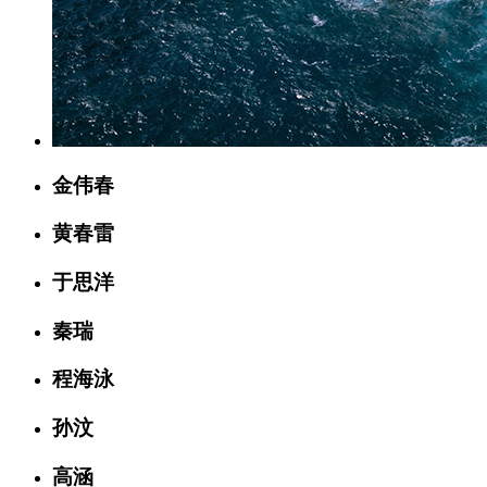
金伟春
黄春雷
于思洋
秦瑞
程海泳
孙汶
高涵