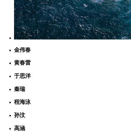
金伟春
黄春雷
于思洋
秦瑞
程海泳
孙汶
高涵