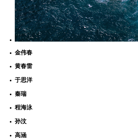
金伟春
黄春雷
于思洋
秦瑞
程海泳
孙汶
高涵