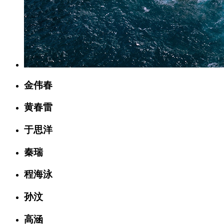
金伟春
黄春雷
于思洋
秦瑞
程海泳
孙汶
高涵