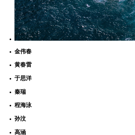
金伟春
黄春雷
于思洋
秦瑞
程海泳
孙汶
高涵