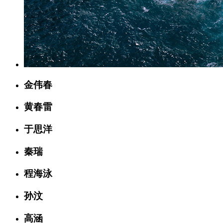
金伟春
黄春雷
于思洋
秦瑞
程海泳
孙汶
高涵