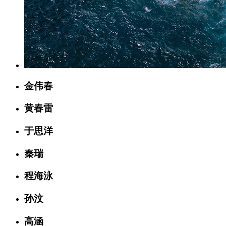
金伟春
黄春雷
于思洋
秦瑞
程海泳
孙汶
高涵