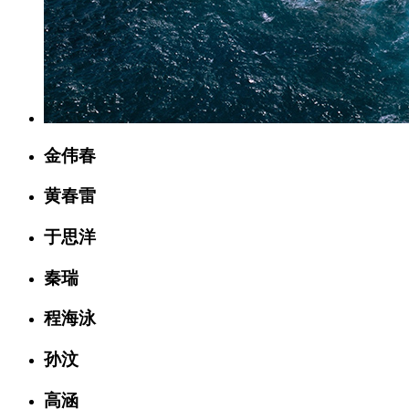
金伟春
黄春雷
于思洋
秦瑞
程海泳
孙汶
高涵