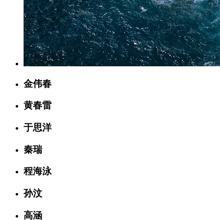
金伟春
黄春雷
于思洋
秦瑞
程海泳
孙汶
高涵