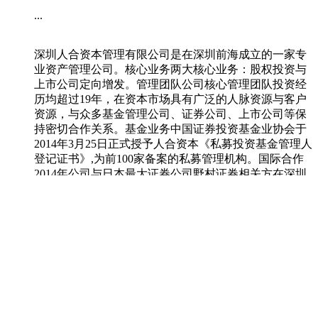
...
深圳人合资本管理有限公司是在深圳前海成立的一家专
业资产管理公司。核心业务两大核心业务：股权投资与
上市公司定向增发。管理团队公司核心管理团队投资经
历均超过19年，在资本市场具有广泛的人脉资源与客户
资源，与众多基金管理公司、证券公司、上市公司等保
持密切合作关系。基金业务中国证券投资基金业协会于
2014年3月25日正式授予人合资本《私募投资基金管理人
登记证书》,为前100家备案的私募管理机构。国际合作
2014年公司与日本最大证券公司野村证券相关方在深圳
前海合资成立深圳东方人合股权投资基金管理有限公
司。东方人合将野村全球资源与人合资本在中国的独特
优势融合，强强联手，为客户创造更大价值。
2015
-
01
-
21
更多>>
深圳人合资本管理有限公司
犀牛云提供企业云服务
电话
010-66574601