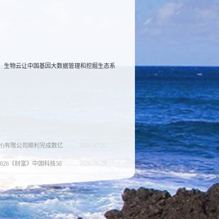
：生物云让中国基因大数据管理和挖掘生态系
州)有限公司顺利完成数亿
2026
-
07
-
22
026《财富》中国科技50
2026
-
06
-
29