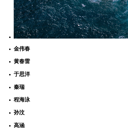
金伟春
黄春雷
于思洋
秦瑞
程海泳
孙汶
高涵