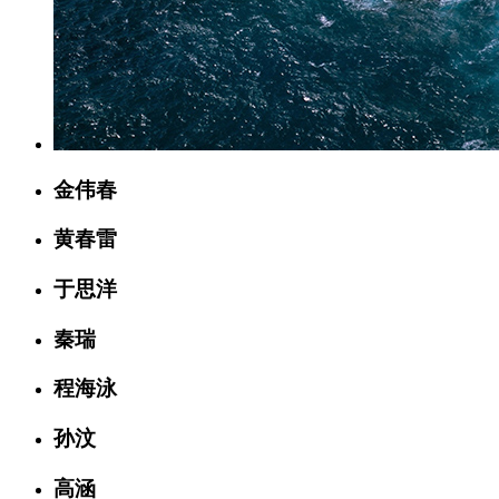
金伟春
黄春雷
于思洋
秦瑞
程海泳
孙汶
高涵