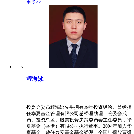
秦瑞
...
合伙人、投委会委员负责医疗健康等领域的投资，
曾在中国银河投资管理有限公司历任投资经理、高
级投资经理。主导投资项目上海则正医药、管桥医
疗等，并参与二十多个项目尽职调查秦瑞先生拥有
北京大学医学部神经生物学博士学位
2023
-
07
-
11
更多>>