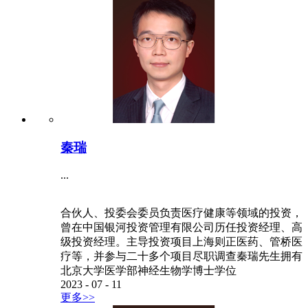
程海泳
孙汶
高涵
王岩
赵新龙
周镖