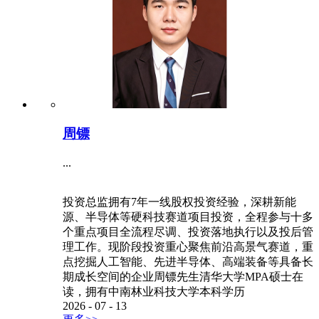
赵新龙
...
董事总经理负责公司整体投融资业务。赵新龙先生
拥有19年证券、基金、股权投资从业经历，曾任职
于德邦证券担任理财经理、华夏基金投资理财中心
总经理、天弘基金行业研究员、中金瑞丰投资有限
公司投资部副总经理赵新龙先生拥有北京大学光华
管理学院EMBA学位、中国人民大学会计学学士学
位
2016
-
01
-
30
更多>>