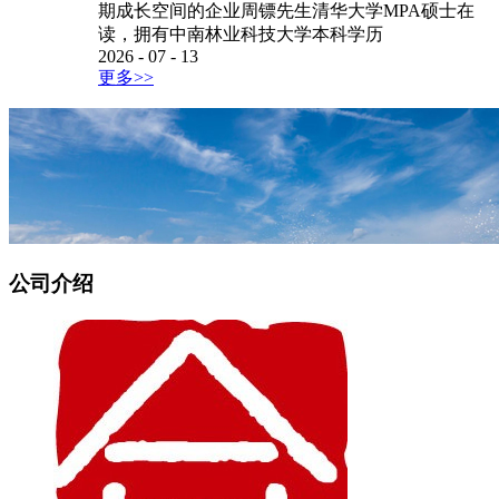
周镖
...
投资总监拥有7年一线股权投资经验，深耕新能
源、半导体等硬科技赛道项目投资，全程参与十多
个重点项目全流程尽调、投资落地执行以及投后管
理工作。现阶段投资重心聚焦前沿高景气赛道，重
点挖掘人工智能、先进半导体、高端装备等具备长
期成长空间的企业周镖先生清华大学MPA硕士在
读，拥有中南林业科技大学本科学历
2026
-
07
-
13