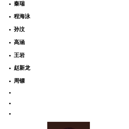
金伟春
黄春雷
于思洋
秦瑞