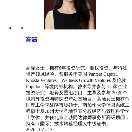
孙汶
...
合伙人、投资委员会委员负责智能制造、高端装备
等领域的投资。曾任西门子工业集团系统集成商管
理部销售经理、西门子财务租赁有限公司业务发展
经理孙汶先生拥有北京理工大学工学硕士及学士学
位、对外经济贸易大学金融学在职研究生学历
2018
-
01
-
29
更多>>