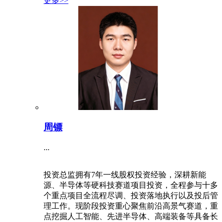
周镖
...
投资总监拥有7年一线股权投资经验，深耕新能
源、半导体等硬科技赛道项目投资，全程参与十多
个重点项目全流程尽调、投资落地执行以及投后管
理工作。现阶段投资重心聚焦前沿高景气赛道，重
点挖掘人工智能、先进半导体、高端装备等具备长
期成长空间的企业周镖先生清华大学MPA硕士在
读，拥有中南林业科技大学本科学历
2026
-
07
-
13
更多>>