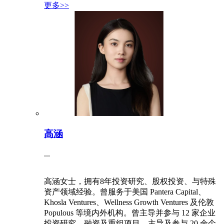
高涵
...
高涵女士，拥有8年投资研究、股权投资、与特殊
资产领域经验。曾服务于美国 Pantera Capital、
Khosla Ventures、Wellness Growth Ventures 及伦敦
Populous 等境内外机构。曾主导并参与 12 家企业
投资研究、融资及重组项目，主导及参与 20 余个
境内外投资与特殊资产处置项目。高涵女士拥有帝
国理工学院战略市场硕士、南加州大学信息系统工
程硕士及加州大学圣地亚哥分校经济与管理科学学
士学位。并任北京金诚同达律师事务所高级顾问，
持有（国际）技术转移经理人中级证书。
2026
-
07
-
13
更多>>