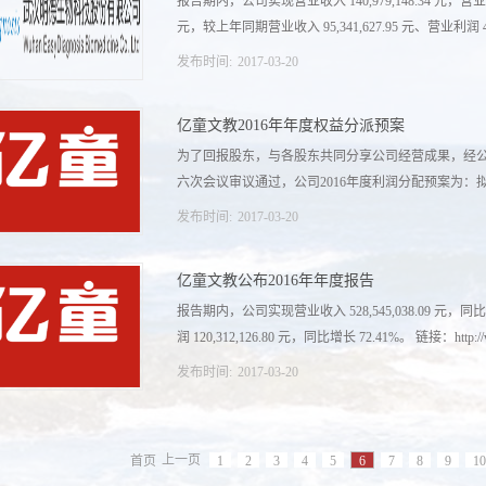
报告期内，公司实现营业收入 140,979,148.34 元，营业利润 67
过。 （四）浙江寿仙谷医药股份有限公司（首发）
元，较上年同期营业收入 95,341,627.95 元、营业利润 41,
http://www.csrc.gov.cn/pub/zjhpublic/G00306202/201704
发布时间:
2017
-
03
-
20
,189.02 元及净利润 35,596,515.98 元分别增长了 47.
亿童文教2016年年度权益分派预案
元、稀释每股收益 1.20 元，较上年同期的 0.73 元提高
为了回报股东，与各股东共同分享公司经营成果，经
基本每股收益 1.15 元，较上年同期的 0.79 元提高了 0.
六次会议审议通过，公司2016年度利润分配预案为：拟以2
http://www.cninfo.com.cn/cninfo-new/disclosure/neeq_comp
announceTime=2017-03-14
发布时间:
2017
-
03
-
20
股本150,000,000.00股为基数，向全体股东每10股
亿童文教公布2016年年度报告
为45,000,000.00元，剩余未分配利润结转下一年
报告期内，公司实现营业收入 528,545,038.09 元
http://www.cninfo.com.cn/cninfo-new/disclosure/neeq_comp
润 120,312,126.80 元，同比增长 72.41%。 链接：http://w
announceTime=2017-03-16
发布时间:
2017
-
03
-
20
ninfo.com.cn/cninfo-new/disclosure/neeq_company/bulleti
16
首页
上一页
1
2
3
4
5
6
7
8
9
10