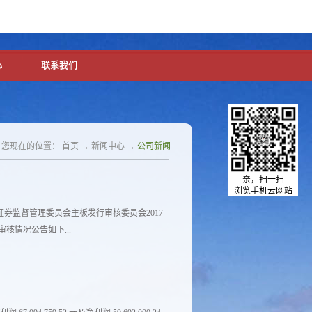
中文版
英文版
设为首页
加入收藏
心
联系我们
您现在的位置：
首页
→
新闻中心
→
公司新闻
亲，扫一扫
浏览手机云网站
证券监督管理委员会主板发行审核委员会2017
审核情况公告如下...
公司（首发）未通过。 （二）北大青鸟环
天圣制药集团股份有限公司（首发）获通