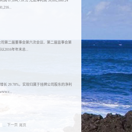
,094,759.52 元及净利润 59,692,000.24
获通过。 链接：
216...
/t20170410_314920.htm
87%、62.79%、67.69%。实现基本每股收益 1.20
了 0.47 元，增长了 64.38%；扣除非经常损益后
公司第二届董事会第六次会议、第二届监事会第
36 元，增长 45.57%。 链接：
016年年末总...
any/bulletin_detail/true/1203160593?
派发现金股利 3.00元（含税），派发现金股利总额
度。本预案将经股东大会批准后实施。 链接：
，同比增长 29.78%，实现归属于挂牌公司股东的净利
any/bulletin_detail/true/1203169520?
ww.c...
n_detail/true/1203169511?announceTime=2017-03-
...
下一页
尾页