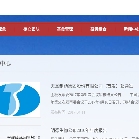
理念
核心团队
基金管理
投资组合
新闻中
中心
天圣制药集团股份有限公司（首发）获通过
主板发审委2017年第51次会议审核结果公告 中国
年第51次发审委会议于2017年4月10日召开，现将会议
发布时间:
2017
-
04
-
11
： 一、审核结果 （一）四川里伍铜业股份有限
明德生物公布2016年年度报告
宇消防设备股份有限公司（首发）获通过。 （三）