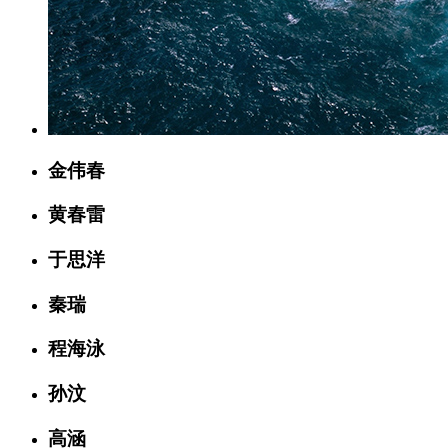
金伟春
黄春雷
于思洋
秦瑞
程海泳
孙汶
高涵