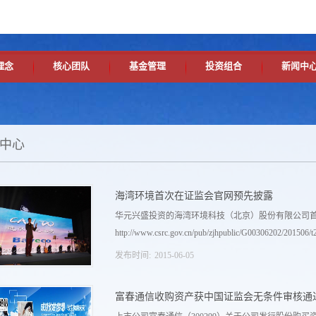
理念
核心团队
基金管理
投资组合
新闻中
中心
海湾环境首次在证监会官网预先披露
华元兴盛投资的海湾环境科技（北京）股份有限公司
http://www.csrc.gov.cn/pub/zjhpublic/G00306202/201506/t2
发布时间:
2015
-
06
-
05
0150605_278500.htm?keywords=%E6%B5%B7%E6
富春通信收购资产获中国证监会无条件审核通