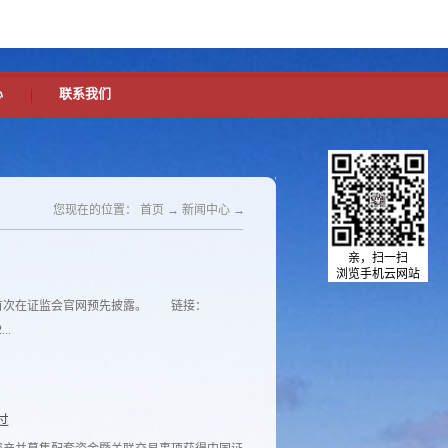
中文版
英文版
设为首页
加入收藏
心
联系我们
您现在的位置：
首页
→
新闻中心
→
亲，扫一扫
浏览手机云网站
首次在证监会官网预先披露。 链接：
...
%B9%BE%E7%8E%AF%E5%A2%83
过