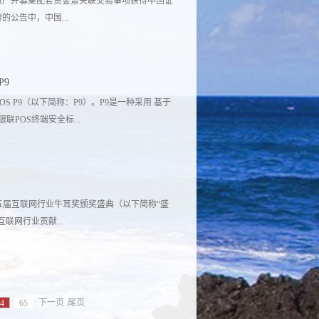
买资产并募集配套资金暨关联交易事项获得中国证
公告中，中国...
召开的2015年第20次并购重组委工作会议审
P9
“公司”）于2015年3月23日收到中国证券监
OS P9（以下简称：P9）。P9是一种采用 基于
产并募集配套资金暨关联交易事项获得无条件通
POS终端安全标...
/szse_gem/bulletin_detail/true/1200731755?
增值业务于一体，提供安全可靠、功能强大、应
以及收单+核销+营销的综合性服务。为了满足
的第五届互联网行业牛耳奖颁奖盛典（以下简称“盛
P91为数字键盘4寸屏版本，P92为6寸大屏
联网行业贡献...
气。
、广告等行业的最佳产品和团队。其中，骏梦游
荣誉。 链接：
下一页
尾页
4
65