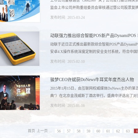
上市公司富春通信（300299）关于公司发行股份购
监会上市公司并购重组委员会审核通过暨公司股票复牌的
发布时间:
2015
-
03
-
24
证监会上市公司并购重组审核委员会于2015年3月23日
动联强力推出综合智能POS新产品DynamiPOS 
核，公司发行股份购买资富春通信股份有限公司(以下简称
动联于近日正式推出最新款综合智能POS产品DynamiP
督管理委员会（以下简称“中国证监会”）的通知，经
安卓4.X操作系统深度定制的安全支付系统，符合中国银联
过。 链接：http://www.cninfo.com.cn/cninfo-new/disclosure
announceTime=2015-03-24
发布时间:
2015
-
02
-
10
准，集传统银行卡收单、新型扫码收单、卡券核销、
骏梦CEO许斌获DoNews牛耳奖年度杰出人物
用扩展、完美操作体验的移动支付终端产品解决方案，
2015年1月15日，由互联网权威媒体DoNews主办
商户和消费者的不同需求，P9系列拥有两款不同的设计，
典”）在北京金茂威斯丁酒店举行。盛典中评选出了对互
版本，时尚外观设计和新材料外观设计，彰显高端大
发布时间:
2015
-
01
-
16
最突出的企业和个人，以及互联网分支的游戏、电商
戏CEO许斌被授予“互联网行业年度牛耳杰出人物奖”
首页
上一页
...
56
57
58
59
60
61
62
63
6
http://www.thedream.cc/news/page-82-84-kgj47h.html