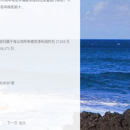
全球市场中电化学储能项目的出货量进行排名，人
中排名前十...
归属于母公司所有者的净利润约为 27,818 万
173 万...
cn/new/disclosure/detail?
=9900035560&announcementTime=2022-01-19
OP30”奖
...
下一页
尾页