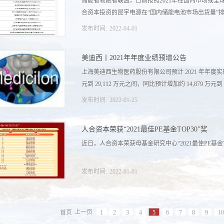
储能者领跑者联盟，日前按照2021年在国内市场或
合资本投资的昆宇电源在“国内储能电池市场出货量”排名
发布时间:
2022
-
04
-
01
。
美迪西丨2021年年度业绩预增公告
上海美迪西生物医药股份有限公司预计 2021 年年度实现
元到 29,112 万元之间，同比预计增加约 14,879 万元到 16,
发布时间:
2022
-
01
-
25
元，同比增加115%到 125%。原文链接：http://www.cninfo.com.
人合资本荣获“2021最佳PE基金TOP30”奖
stockCode=688202&announcementId=1212208379&orgId
近日，人合资本荣获母基金研究中心“2021最佳PE基金T
发布时间:
2022
-
01
-
01
首页
上一页
1
2
3
4
5
6
7
8
9
10