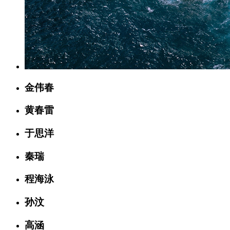
金伟春
黄春雷
于思洋
秦瑞
程海泳
孙汶
高涵