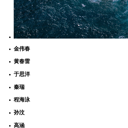
金伟春
黄春雷
于思洋
秦瑞
程海泳
孙汶
高涵