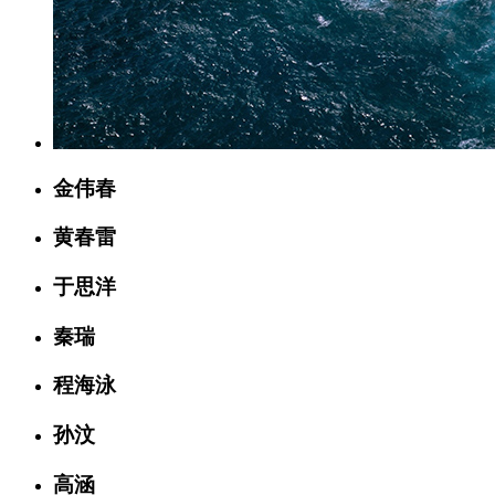
金伟春
黄春雷
于思洋
秦瑞
程海泳
孙汶
高涵