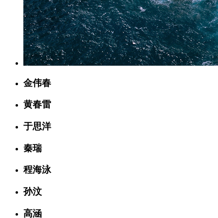
金伟春
黄春雷
于思洋
秦瑞
程海泳
孙汶
高涵