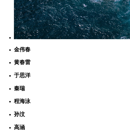
金伟春
黄春雷
于思洋
秦瑞
程海泳
孙汶
高涵