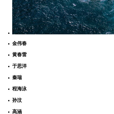
金伟春
黄春雷
于思洋
秦瑞
程海泳
孙汶
高涵