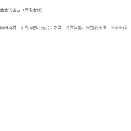
金合伙企业（有限合伙）
固研新材、紫光同创、元启半导体、清微智能、安捷利美维、茵诺医药