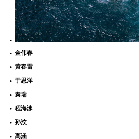
金伟春
黄春雷
于思洋
秦瑞
程海泳
孙汶
高涵