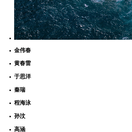
金伟春
黄春雷
于思洋
秦瑞
程海泳
孙汶
高涵