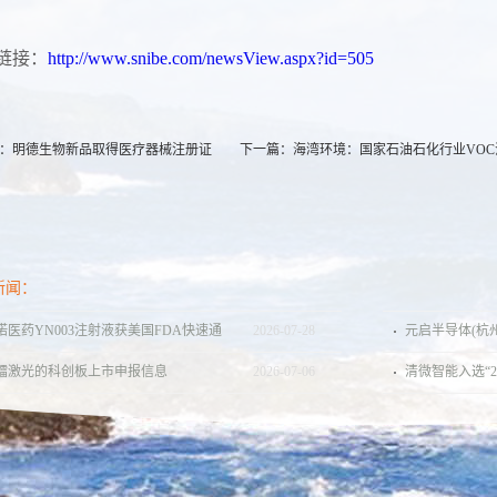
链接：
http://www.snibe.com/newsView.aspx?id=505
：
明德生物新品取得医疗器械注册证
下一篇：
海湾环境：国家石油石化行业VO
新闻：
诺医药YN003注射液获美国FDA快速通
2026
-
07
-
28
元启半导体(杭
认定，用于治疗脑胶质瘤（含胶质母细
元 PreB轮融资
镭激光的科创板上市申报信息
2026
-
07
-
06
清微智能入选“2
瘤）
强”