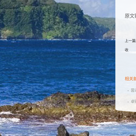
原文
上一篇
收
相关
茵
道
卓
胞