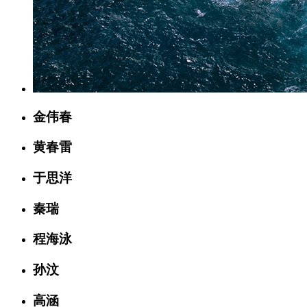
金伟春
黄春雷
于思洋
秦瑞
程海泳
孙汶
高涵