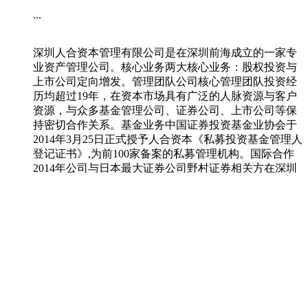
...
深圳人合资本管理有限公司是在深圳前海成立的一家专
业资产管理公司。核心业务两大核心业务：股权投资与
上市公司定向增发。管理团队公司核心管理团队投资经
历均超过19年，在资本市场具有广泛的人脉资源与客户
资源，与众多基金管理公司、证券公司、上市公司等保
持密切合作关系。基金业务中国证券投资基金业协会于
2014年3月25日正式授予人合资本《私募投资基金管理人
登记证书》,为前100家备案的私募管理机构。国际合作
2014年公司与日本最大证券公司野村证券相关方在深圳
前海合资成立深圳东方人合股权投资基金管理有限公
司。东方人合将野村全球资源与人合资本在中国的独特
优势融合，强强联手，为客户创造更大价值。
2015
-
01
-
21
更多>>
深圳人合资本管理有限公司
犀牛云提供企业云服务
电话
010-66574601