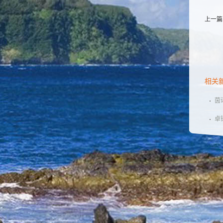
上一篇
相关
茵
道
卓
胞