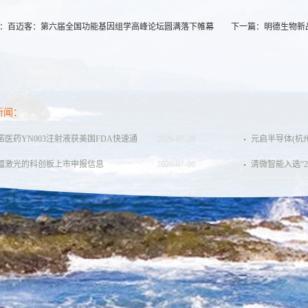
：
百迈客：第六届全国功能基因组学高峰论坛圆满落下帷幕
下一篇：
明德生物新
新闻：
诺医药YN003注射液获美国FDA快速通
2026
-
07
-
28
元启半导体(杭
认定，用于治疗脑胶质瘤（含胶质母细
元 PreB轮融资
镭激光的科创板上市申报信息
2026
-
07
-
06
清微智能入选“2
瘤）
强”