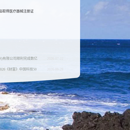
品取得医疗器械注册证
州)有限公司顺利完成数亿
2026
-
07
-
22
026《财富》中国科技50
2026
-
06
-
29