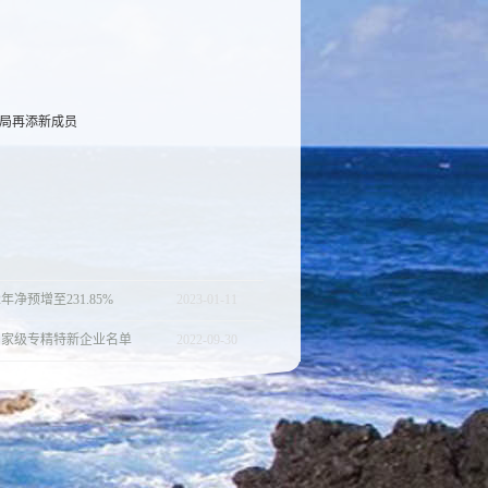
局再添新成员
年净预增至231.85%
2023
-
01
-
11
国家级专精特新企业名单
2022
-
09
-
30