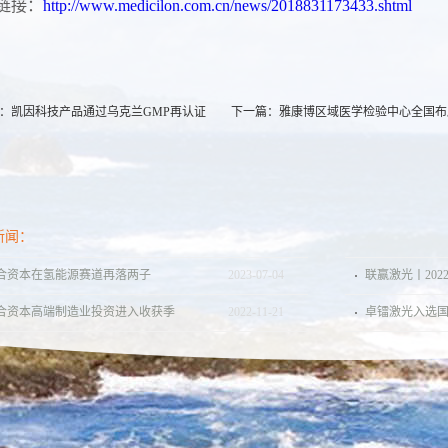
链接：
http://www.medicilon.com.cn/news/2018831173433.shtml
：
凯因科技产品通过乌克兰GMP再认证
下一篇：
雅康博区域医学检验中心全国布
新闻：
合资本在氢能源赛道再落两子
2023
-
07
-
04
联赢激光丨2022
合资本高端制造业投资进入收获季
2022
-
11
-
21
卓镭激光入选