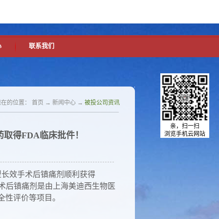
中文版
英文版
设为首页
加入收藏
心
联系我们
现在的位置：
首页
→
新闻中心
→
被投公司资讯
亲，扫一扫
取得FDA临床批件！
浏览手机云网站
长效手术后镇痛剂顺利获得
手术后镇痛剂是由上海美迪西生物医
全性评价等项目。