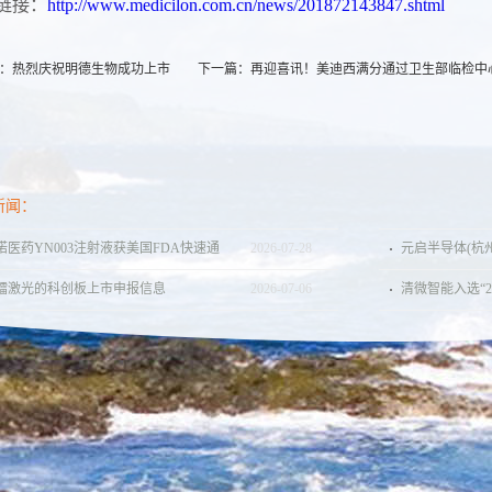
链接：
http://www.medicilon.com.cn/news/201872143847.shtml
：
热烈庆祝明德生物成功上市
下一篇：
再迎喜讯！美迪西满分通过卫生部临检中
新闻：
诺医药YN003注射液获美国FDA快速通
2026
-
07
-
28
元启半导体(杭
认定，用于治疗脑胶质瘤（含胶质母细
元 PreB轮融资
镭激光的科创板上市申报信息
2026
-
07
-
06
清微智能入选“2
瘤）
强”