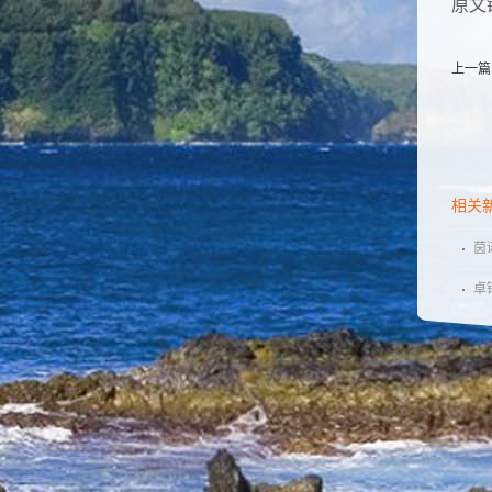
原文
上一篇
相关
茵
道
卓
胞