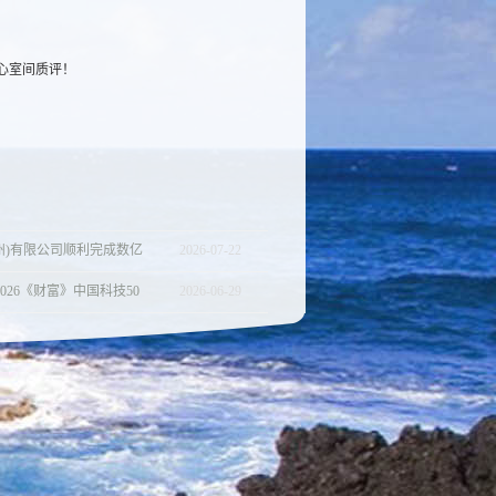
心室间质评！
州)有限公司顺利完成数亿
2026
-
07
-
22
026《财富》中国科技50
2026
-
06
-
29