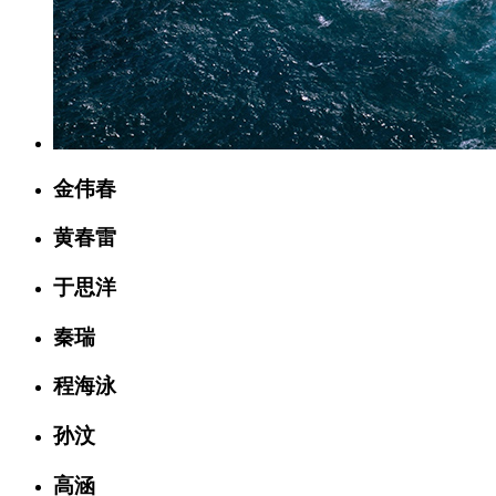
金伟春
黄春雷
于思洋
秦瑞
程海泳
孙汶
高涵