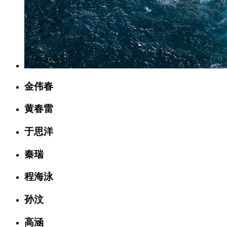
金伟春
黄春雷
于思洋
秦瑞
程海泳
孙汶
高涵