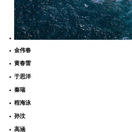
金伟春
黄春雷
于思洋
秦瑞
程海泳
孙汶
高涵