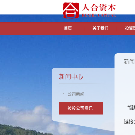
首页
关于我们
投资
新闻
新闻中心
公司新闻
“健
被投公司资讯
链接