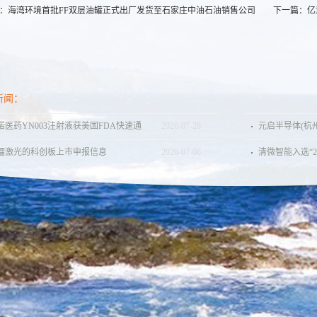
：
海湾环境首批FF双层油罐正式出厂发货至石家庄中油石油销售公司
下一篇：
亿
新闻：
诺医药YN003注射液获美国FDA快速通
2026
-
07
-
28
元启半导体(杭
认定，用于治疗脑胶质瘤（含胶质母细
元 PreB轮融资
镭激光的科创板上市申报信息
2026
-
07
-
06
清微智能入选“2
瘤）
强”