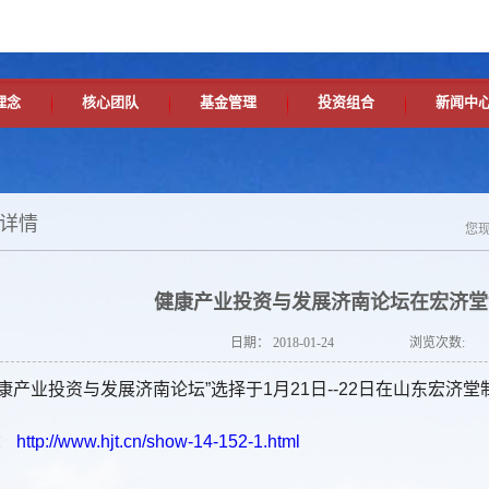
理念
核心团队
基金管理
投资组合
新闻中
详情
您
健康产业投资与发展济南论坛在宏济堂
日期：
2018-01-24
浏览次数:
康产业投资与发展济南论坛”选择于1月21日--22日在山东宏济
：
http://www.hjt.cn/show-14-152-1.html