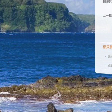
链接
上一篇
相关
茵
道
卓
胞