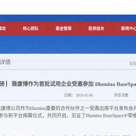
理念
核心团队
基金管理
投资组合
新闻中
详情
您
磅 ▏雅康博作为首批试用企业受邀参加 Illumina BaseS
布会
日期：
2018-02-06
浏览次数:
博公司作为Illumina重要的合作伙伴之一受邀出席平台发布会并与
参与新平台揭幕仪式，共同开启、见证了Illumina BaseSpac