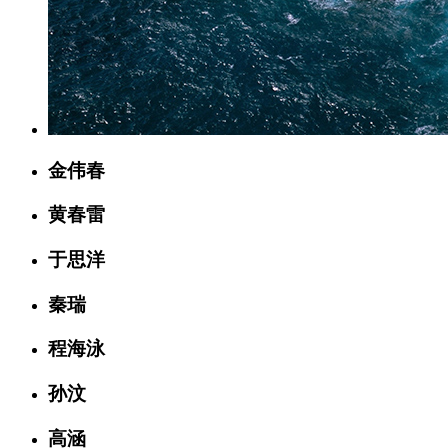
金伟春
黄春雷
于思洋
秦瑞
程海泳
孙汶
高涵