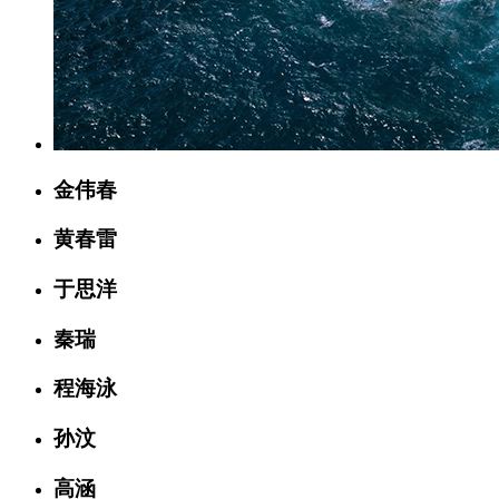
金伟春
黄春雷
于思洋
秦瑞
程海泳
孙汶
高涵