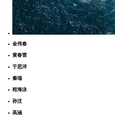
金伟春
黄春雷
于思洋
秦瑞
程海泳
孙汶
高涵