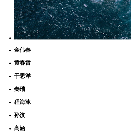
金伟春
黄春雷
于思洋
秦瑞
程海泳
孙汶
高涵