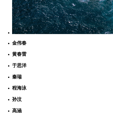
金伟春
黄春雷
于思洋
秦瑞
程海泳
孙汶
高涵