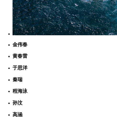
金伟春
黄春雷
于思洋
秦瑞
程海泳
孙汶
高涵