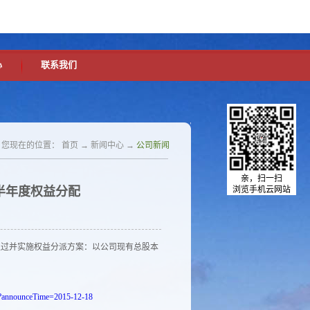
中文版
英文版
设为首页
加入收藏
心
联系我们
您现在的位置：
首页
→
新闻中心
→
公司新闻
亲，扫一扫
半年度权益分配
浏览手机云网站
审议通过并实施权益分派方案：以公司现有总股本
32?announceTime=2015-12-18