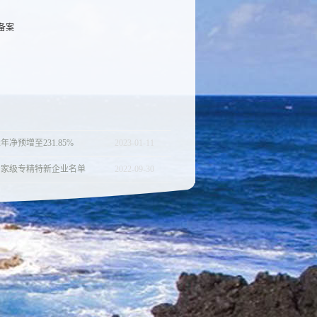
备案
年净预增至231.85%
2023
-
01
-
11
国家级专精特新企业名单
2022
-
09
-
30