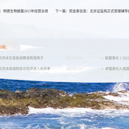
：
明德生物披露2015年经营业绩
下一篇：
挖金客信息：北京证监局正式受理辅导
新闻：
合资本在氢能源赛道再落两子
2023
-
07
-
04
联赢激光丨2022
合资本高端制造业投资进入收获季
2022
-
11
-
21
卓镭激光入选