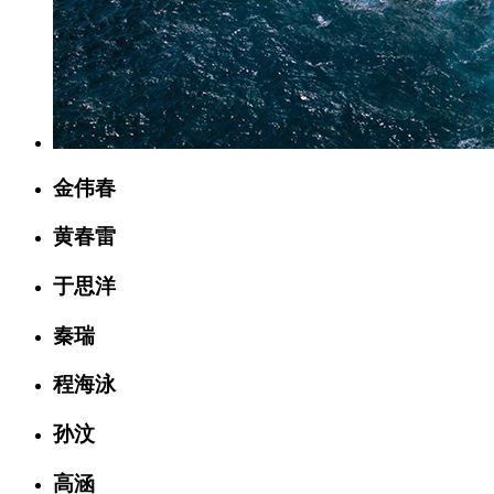
金伟春
黄春雷
于思洋
秦瑞
程海泳
孙汶
高涵