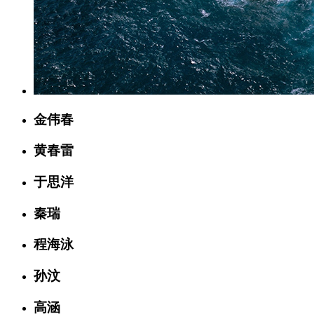
金伟春
黄春雷
于思洋
秦瑞
程海泳
孙汶
高涵