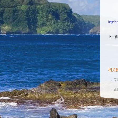
http:/
上一篇
相关
茵
道
卓
胞