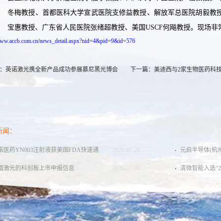
冬梅教授、首都医科大学宣武医院支修益教授、解放军总医院胡毅教
宝惠教授、广东省人民医院张绪超教授、美国USCF何飚教授。现场非
/www.accb.com.cn/news_detail.aspx?nid=4&pid=9&id=576
：
英诺激光携全新产品成功参展慕尼黑光博会
下一篇：
美迪西与2家生物医药科
新闻：
诺医药YN003注射液获美国FDA快速通
2026
-
07
-
28
元启半导体(杭
认定，用于治疗脑胶质瘤（含胶质母细
元 PreB轮融资
镭激光的科创板上市申报信息
2026
-
07
-
06
清微智能入选“2
瘤）
强”