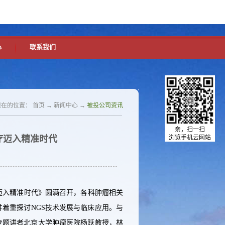
中文版
英文版
设为首页
加入收藏
心
联系我们
现在的位置：
首页
→
新闻中心
→
被投公司资讯
亲，扫一扫
疗迈入精准时代
浏览手机云网站
疗迈入精准时代》圆满召开，各科肿瘤相关
着重探讨NGS技术发展与临床应用。与
专题讲者北京大学肿瘤医院杨跃教授，林