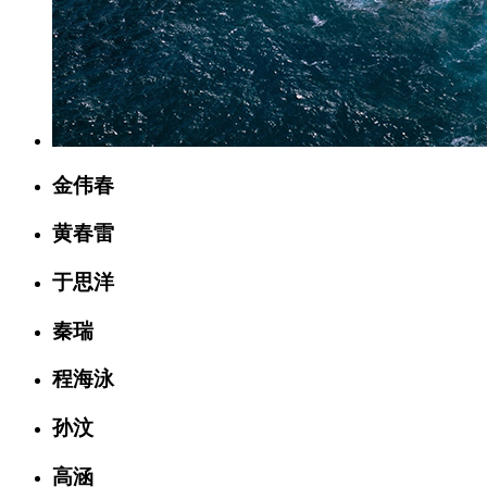
金伟春
黄春雷
于思洋
秦瑞
程海泳
孙汶
高涵