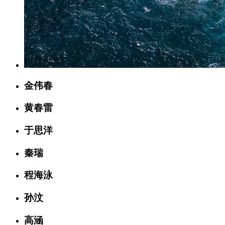
金伟春
黄春雷
于思洋
秦瑞
程海泳
孙汶
高涵