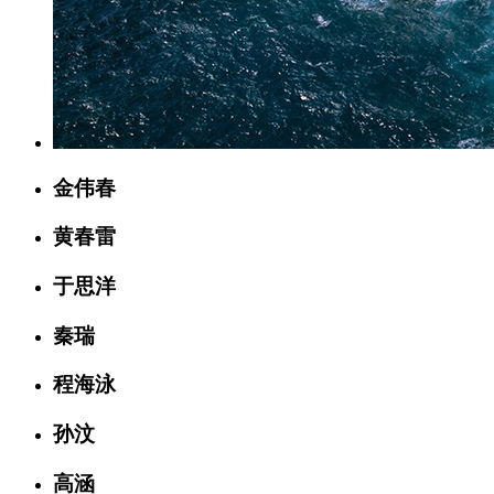
金伟春
黄春雷
于思洋
秦瑞
程海泳
孙汶
高涵