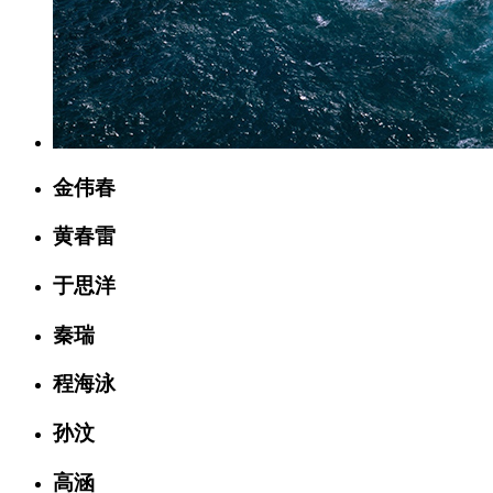
金伟春
黄春雷
于思洋
秦瑞
程海泳
孙汶
高涵